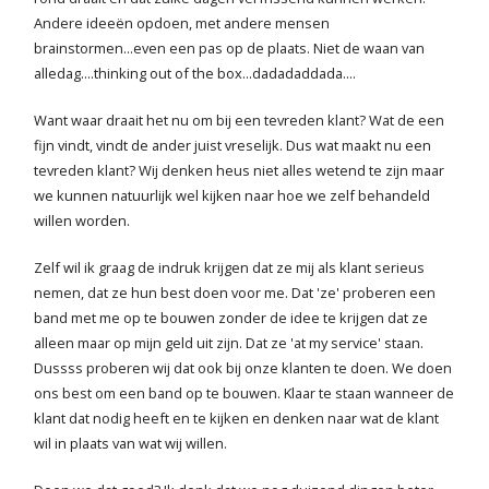
Andere ideeën opdoen, met andere mensen
Blog
brainstormen...even een pas op de plaats. Niet de waan van
alledag....thinking out of the box...dadadaddada....
Contact
Want waar draait het nu om bij een tevreden klant? Wat de een
fijn vindt, vindt de ander juist vreselijk. Dus wat maakt nu een
tevreden klant? Wij denken heus niet alles wetend te zijn maar
we kunnen natuurlijk wel kijken naar hoe we zelf behandeld
willen worden.
Zelf wil ik graag de indruk krijgen dat ze mij als klant serieus
nemen, dat ze hun best doen voor me. Dat 'ze' proberen een
band met me op te bouwen zonder de idee te krijgen dat ze
alleen maar op mijn geld uit zijn. Dat ze 'at my service' staan.
Dussss proberen wij dat ook bij onze klanten te doen. We doen
ons best om een band op te bouwen. Klaar te staan wanneer de
klant dat nodig heeft en te kijken en denken naar wat de klant
wil in plaats van wat wij willen.