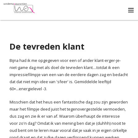
Adviseert
De tevreden klant
Ontzorgt
Bijna had ik me opgegeven voor een of ander klant-erger-je-
niet-game dag met als doel de tevreden klant....totdat ik een
Draagt bij
impressiefilmpje van een van de eerdere dagen zag en bedacht
dat dat niet mijn idee van 'sfeer' is. Gemiddelde leeftijd
60+...energielevel -3.
Beveelt aan
Misschien dat het heus een fantastische dag zou zijn geworden
maar het filmpje deed juist het tegenovergestelde vermoeden,
Q & A
dus zag en zie ik er van af. Waarom überhaupt de interesse
voor zo'n dag? Omdat ik van mening ben dat je (duhhh) nooit te
Formulieren
oud bent om te leren maar vooral dat je vaak in je eigen cirkeltje
rond draait en dat zulke dagen verfrissend kunnen werken.