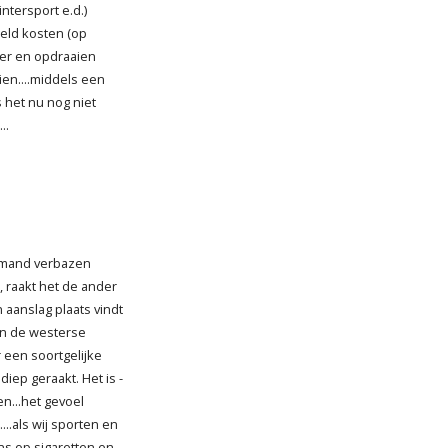
tersport e.d.)
eld kosten (op
er en opdraaien
ien....middels een
s het nu nog niet
..
iemand verbazen
k, raakt het de ander
 aanslag plaats vindt
 in de westerse
r een soortgelijke
diep geraakt. Het is -
en...het gevoel
...als wij sporten en
ns op sigaretten en