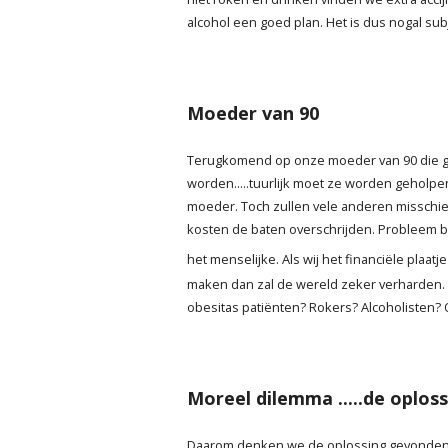
alcohol een goed plan. Het is dus nogal subje
Moeder van 90
Terugkomend op onze moeder van 90 die 
worden.....tuurlijk moet ze worden geholpen 
moeder. Toch zullen vele anderen misschie
kosten de baten overschrijden. Probleem bi
het menselijke. Als wij het financiële plaatje
maken dan zal de wereld zeker verharden.
obesitas patiënten? Rokers? Alcoholisten
Moreel dilemma .....de oplos
Daarom denken we de oplossing gevonden