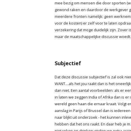
mee bezig om mensen die door sporten (win
gewond raken en daardoor de werkgever g
meerdere fronten namelijk: geen werknem
voor de kosten) er zelf voor te laten opdraa
verzekering dat moge duidelijk zijn. Zover i
maar de maatschappelijke discussie woedt..
Subjectief
Dat deze discussie subjectief is zal ook n
WANT....als het jou raakt dan is het oneerlij
dan niet. Een aantal voorbeelden: als er een
in laten we zeggen India of Afrika dan is er
wereld geen haan die ernaar kraait. Volgt e
aanslag in Parijs of Brussel dan is iedereen 
naar blijkt uit onderzoek - het kunnen inlev
hebben dat het ons raakt. En daar heb je m..
niet roken en drinken vinden we extra accij