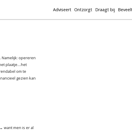
Adviseert
Ontzorgt
Draagt bij
Beveel
. Namelijk: opereren
t plaatje....het
g rendabel om te
inancieel gezien kan
...
want men is er al