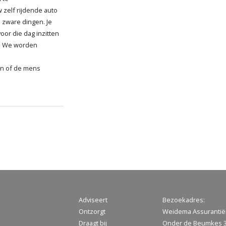
uw zelf rijdende auto
le zware dingen. Je
oor die dag inzitten
t. We worden
en of de mens
Adviseert
Bezoekadres:
Ontzorgt
Weidema Assuranti
Draagt bij
Onder de Beumkes 