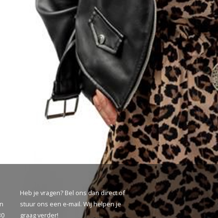
Heb je vragen? Bel ons dan direct of
ën
stuur ons een
e-mail
. Wij helpen je
30
graag verder!