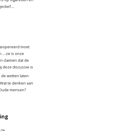
ctief....
geopereerd moet
....ze is onze
n claimen dat de
j deze discussie is
de wetten laten
 Wat te denken aan
? Oude mensen?
sing
 te