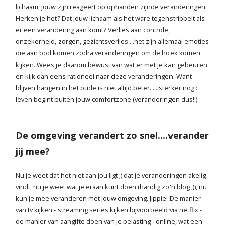
lichaam, jouw zijn reageert op ophanden zijnde veranderingen.
Herken je het? Dat jouw lichaam als het ware tegenstribbelt als
er een verandering aan komt? Verlies aan controle,
onzekerheid, zorgen, gezichtsverlies....het zijn allemaal emoties
die aan bod komen zodra veranderingen om de hoek komen
kijken. Wees je daarom bewust van wat er met je kan gebeuren
en kijk dan eens rationeel naar deze veranderingen. Want
blijven hangen in het oude is niet altijd beter......sterker nog :
leven begint buiten jouw comfortzone (veranderingen dus!!)
De omgeving verandert zo snel....verander
jij mee?
Nu je weet dat het niet aan jou ligt ;) dat je veranderingen akelig
vindt, nu je weet wat je eraan kunt doen (handig zo'n blog ;)), nu
kun je mee veranderen met jouw omgeving. Jippie! De manier
van tv kijken - streaming series kijken bijvoorbeeld via netflix -
de manier van aangifte doen van je belasting - online, wat een