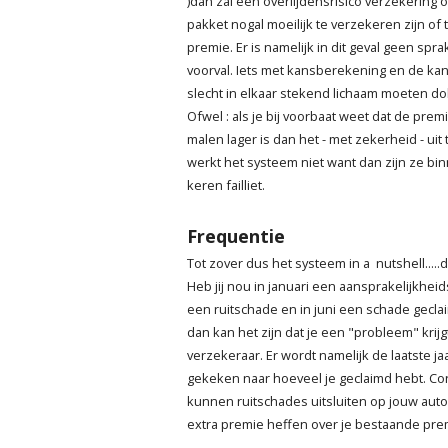
)dan zal een overlijdensrisico verzekering 
pakket nogal moeilijk te verzekeren zijn o
premie. Er is namelijk in dit geval geen sp
voorval. Iets met kansberekening en de kan
slecht in elkaar stekend lichaam moeten do
Ofwel : als je bij voorbaat weet dat de premi
malen lager is dan het - met zekerheid - ui
werkt het systeem niet want dan zijn ze bi
keren failliet.
Frequentie
Tot zover dus het systeem in a nutshell.....
Heb jij nou in januari een aansprakelijkhei
een ruitschade en in juni een schade gecla
dan kan het zijn dat je een "probleem" krij
verzekeraar. Er wordt namelijk de laatste ja
gekeken naar hoeveel je geclaimd hebt. C
kunnen ruitschades uitsluiten op jouw aut
extra premie heffen over je bestaande pre