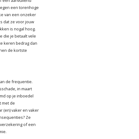
of een aanvullend
f tegen een torenhoge
rake van een onzeker
s dat ze voor jouw
kken is nogal hoog.
e die je betaalt vele
t te keren bedrag dan
nnen de kortste
dan de frequentie.
dsschade, in maart
imd op je inboedel
gt met de
ar (en) vaker en vaker
onsequenties? Ze
overzekering of een
mie.