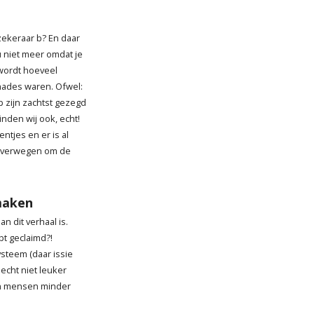
zekeraar b? En daar
ou niet meer omdat je
wordt hoeveel
hades waren. Ofwel:
op zijn zachtst gezegd
inden wij ook, echt!
ntjes en er is al
overwegen om de
maken
n dit verhaal is.
bt geclaimd?!
ysteem (daar issie
echt niet leuker
men mensen minder