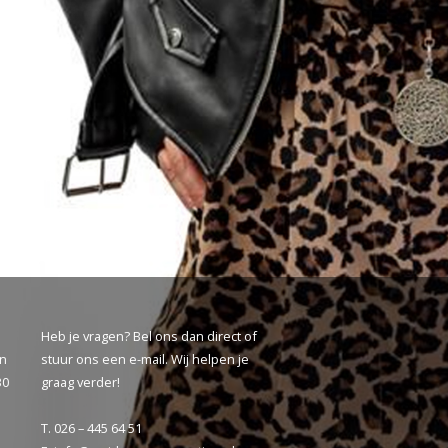
Heb je vragen? Bel ons dan direct of
ën
stuur ons een
e-mail
. Wij helpen je
30
graag verder!
T. 026 – 445 64 51