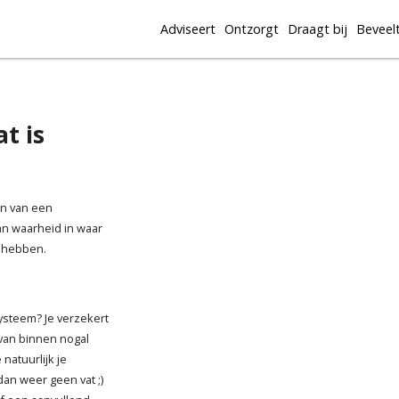
Adviseert
Ontzorgt
Draagt bij
Beveel
t is
an van een
van waarheid in waar
n hebben.
ysteem? Je verzekert
 van binnen nogal
natuurlijk je
dan weer geen vat ;)