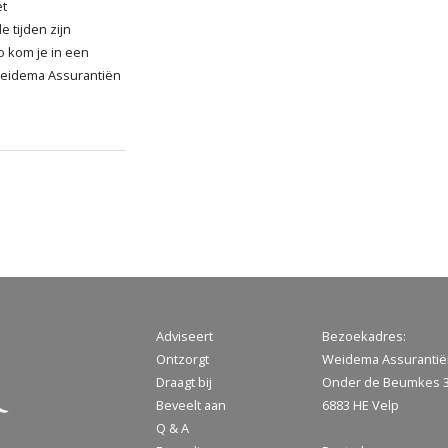
et
 tijden zijn
o kom je in een
 Weidema Assurantiën
Adviseert
Bezoekadres:
Ontzorgt
Weidema Assuranti
Draagt bij
Onder de Beumkes 
Beveelt aan
6883 HE Velp
Q & A