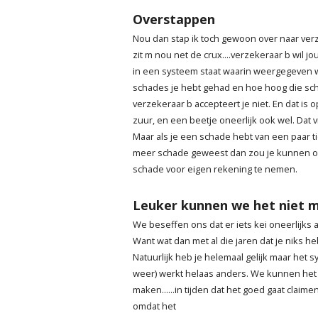
Overstappen
Nou dan stap ik toch gewoon over naar ver
zit m nou net de crux....verzekeraar b wil j
in een systeem staat waarin weergegeven 
schades je hebt gehad en hoe hoog die sc
verzekeraar b accepteert je niet. En dat is 
zuur, en een beetje oneerlijk ook wel. Dat v
Maar als je een schade hebt van een paar tie
meer schade geweest dan zou je kunnen 
schade voor eigen rekening te nemen.
Leuker kunnen we het niet 
We beseffen ons dat er iets kei oneerlijks aa
Want wat dan met al die jaren dat je niks he
Natuurlijk heb je helemaal gelijk maar het s
weer) werkt helaas anders. We kunnen het 
maken......in tijden dat het goed gaat clai
omdat het