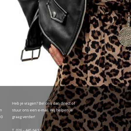
Heb je vragen? Bel ons dan direct of
ën
stuur ons een
e-mail
. Wij helpen je
30
graag verder!
T. 026 – 445 64 51