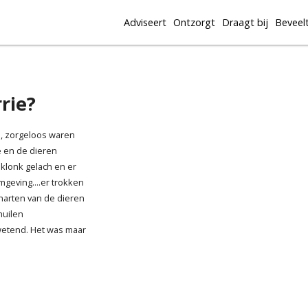
Adviseert
Ontzorgt
Draagt bij
Beveel
rie?
n, zorgeloos waren
e en de dieren
klonk gelach en er
geving....er trokken
harten van de dieren
huilen
zwetend. Het was maar