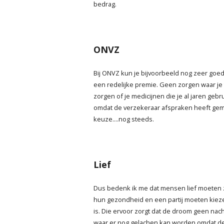
bedrag.
ONVZ
Bij ONVZ kun je bijvoorbeeld nog zeer goe
een redelijke premie. Geen zorgen waar je
zorgen of je medicijnen die je al jaren geb
omdat de verzekeraar afspraken heeft gema
keuze....nog steeds.
Lief
Dus bedenk ik me dat mensen lief moeten zi
hun gezondheid en een partij moeten kieze
is. Die ervoor zorgt dat de droom geen nac
waar er nog gelachen kan worden omdat d