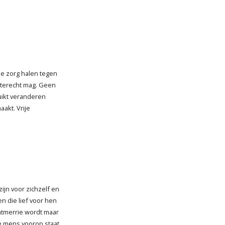
de zorg halen tegen
 terecht mag. Geen
ruikt veranderen
akt. Vrije
jn voor zichzelf en
n die lief voor hen
htmerrie wordt maar
e mens voorop staat