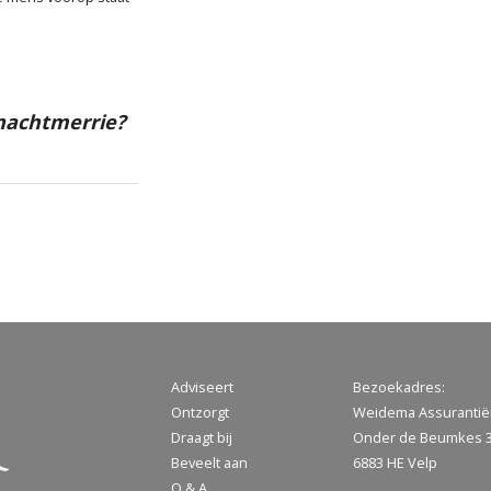
 nachtmerrie?
Adviseert
Bezoekadres:
Ontzorgt
Weidema Assuranti
Draagt bij
Onder de Beumkes 
Beveelt aan
6883 HE Velp
Q & A