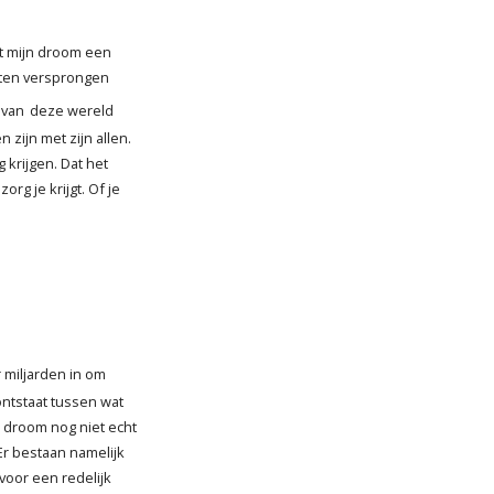
t mijn droom een
ten versprongen
 van
deze wereld
 zijn met zijn allen.
 krijgen. Dat het
org je krijgt. Of je
 miljarden in om
ontstaat tussen wat
e droom nog niet echt
Er bestaan namelijk
voor een redelijk